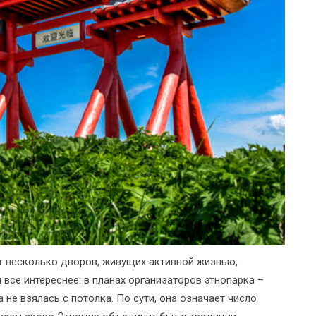
т несколько дворов, живущих активной жизнью,
все интереснее: в планах организаторов этнопарка –
не взялась с потолка. По сути, она означает число