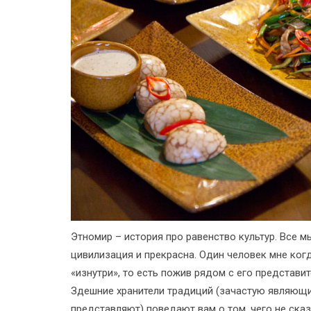
Этномир – история про равенство культур. Все 
цивилизация и прекрасна. Один человек мне ког
«изнутри», то есть пожив рядом с его представит
Здешние хранители традиций (зачастую являющи
представляют) поведают вам о том, чего не ска