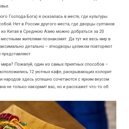
овье.
ого Господа Бога) я оказалась в месте, где культуры
собой. Нет в России другого места, где дворцы султанов
 из Китая в Среднюю Азию можно добраться за 20
 с местными жителями познакомят. Да тут же весь мир в
максимально детально – этнодворы целиком повторяют
и представляют.
 мира? Пожалуй, один из самых приятных способов –
расположились 12 уютных кафе, раскрывающих колорит
ии народов здесь успешно сочетаются с ярким вкусом
а не только накормит вас, но и расскажет что-то об