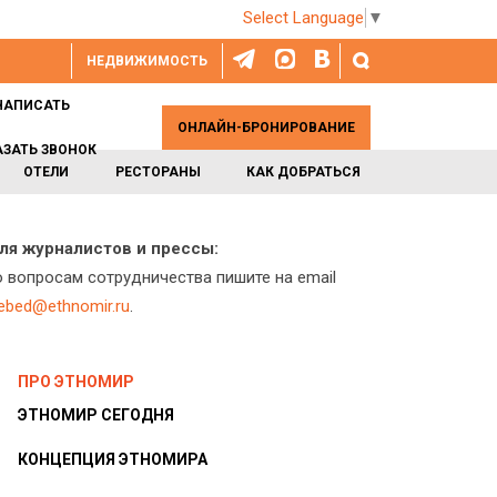
Select Language
▼
НЕДВИЖИМОСТЬ
НАПИСАТЬ
ОНЛАЙН-БРОНИРОВАНИЕ
АЗАТЬ ЗВОНОК
ОТЕЛИ
РЕСТОРАНЫ
КАК ДОБРАТЬСЯ
ля журналистов и прессы:
о вопросам сотрудничества пишите на email
lebed@ethnomir.ru
.
ПРО ЭТНОМИР
ЭТНОМИР СЕГОДНЯ
КОНЦЕПЦИЯ ЭТНОМИРА