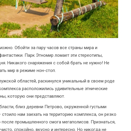
ожно. Обойти за пару часов все страны мира и
фантастики. Парк Этномир ломает эти стереотипы,
дня. Никакого снаряжения с собой брать не нужно! Не
ать мир в режиме нон-стоп.
алужской областей, раскинулся уникальный в своем роде
 комплекса расположились удивительные этнические
ны, которую они представляют.
бласти, близ деревни Петрово, окруженной густыми
– стоило нам заехать на территорию комплекса, он резко
но после промышленного смога мегаполисов. Признаться,
чисто, спокойно, вкусно и интересно. Но никогда не