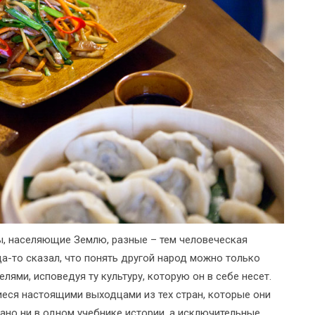
мы, населяющие Землю, разные – тем человеческая
да-то сказал, что понять другой народ можно только
елями, исповедуя ту культуру, которую он в себе несет.
еся настоящими выходцами из тех стран, которые они
зано ни в одном учебнике истории, а исключительные