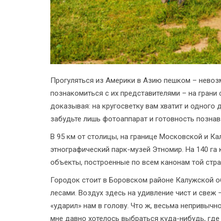
Прогуляться из Америки в Азию пешком – невозм
познакомиться с их представителями – на грани 
доказывая: на кругосветку вам хватит и одного 
забудьте лишь фотоаппарат и готовность познав
В 95 км от столицы, на границе Московской и К
этнографический парк-музей Этномир. На 140 га
объекты, построенные по всем канонам той стра
Городок стоит в Боровском районе Калужской о
лесами. Воздух здесь на удивление чист и свеж 
«ударил» нам в голову. Что ж, весьма непривыч
мне давно хотелось выбраться куда-нибудь, где 