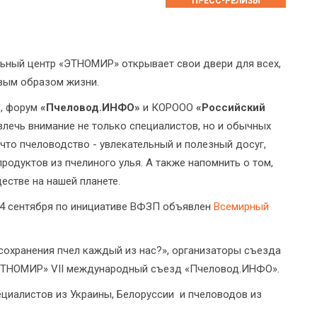
ПРЕСС-РЕЛИЗЫ
льный центр «ЭТНОМИР» открывает свои двери для всех,
овым образом жизни.
»
, форум
«Пчеловод.ИНФО»
и КОРООО
«Российский
влечь внимание не только специалистов, но и обычных
что пчеловодство - увлекательный и полезный досуг,
родуктов из пчелиного улья. А также напомнить о том,
стве на нашей планете.
14 сентября по инициативе ВФЗП объявлен
Всемирный
сохранения пчел каждый из нас?», организаторы съезда
«ЭТНОМИР» VII международный съезд «Пчеловод.ИНФО».
иалистов из Украины, Белоруссии и пчеловодов из