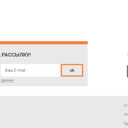
 РАССЫЛКУ!
ok
х данных
О 
От
Пр