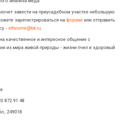
ого анализа меда.
захочет завести на приусадебном участке небольшую
можете зарегистрироваться на
форуме
или отправить
су -
ethnomir@bk.ru
.
на качественное и интересное общение с
я из мира живой природы - жизни пчел и здоровый
а
20 872 91 48
л., 249018