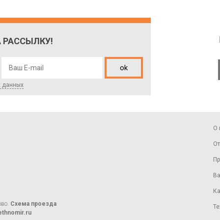
 РАССЫЛКУ!
ok
х данных
О 
От
Пр
Ва
Ка
ово.
Схема проезда
Те
thnomir.ru