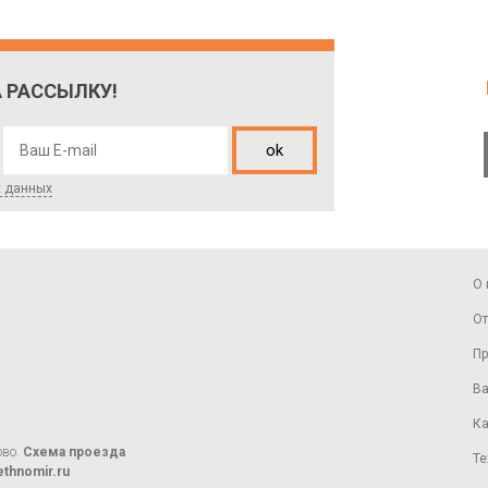
 РАССЫЛКУ!
ok
х данных
О 
От
Пр
Ва
Ка
ово.
Схема проезда
Те
thnomir.ru