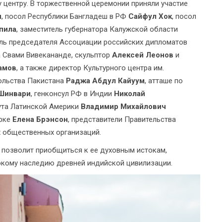
 центру. В торжественной церемонии приняли участие
н
, посол Республики Бангладеш в РФ
Сайфул Хок
, посол
пила
, заместитель губернатора Калужской области
ель председателя Ассоциации российских дипломатов
а Свами Вивекананде, скульптор
Алексей Леонов
и
амов
, а также директор Культурного центра им.
сольства Пакистана
Раджа Абдул Кайуум
, атташе по
Шинвари
, генконсул РФ в Индии
Николай
тута Латинской Америки
Владимир Михайлович
орке
Елена Брэнсон
, представители Правительства
х общественных организаций.
позволит приобщиться к ее духовным истокам,
окому наследию древней индийской цивилизации.