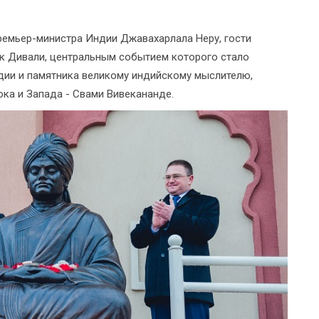
премьер-министра Индии Джавахарлала Неру, гости
к Дивали, центральным событием которого стало
дии и памятника великому индийскому мыслителю,
ка и Запада - Свами Вивекананде.