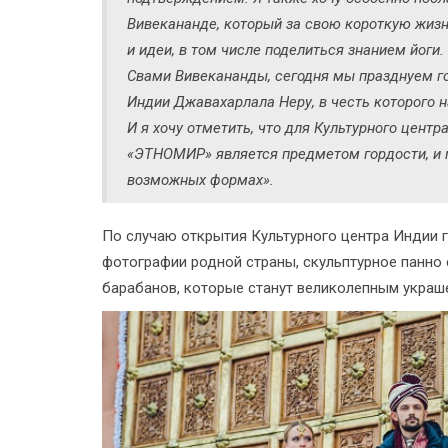
Вивекананде, который за свою короткую жиз
и идеи, в том числе поделиться знанием йоги
Свами Вивекананды, сегодня мы празднуем г
Индии Джавахарлала Неру, в честь которого н
И я хочу отметить, что для Культурного цент
«ЭТНОМИР» является предметом гордости, и 
возможных формах».
По случаю открытия Культурного центра Индии 
фотографии родной страны, скульптурное панно 
барабанов, которые станут великолепным украш