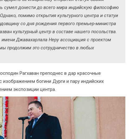
нь сумел донести до всего мира индийскую философию
. Однако, помимо открытия культурного центра и статуи
одовщину со дня рождения первого премьер-министра
азван культурный центр в составе нашего посольства.
ра имени Джавахарлала Неру ассоциация с проектом
мы продолжим это сотрудничество в любых
господин Рагхаван преподнес в дар красочные
с изображением богини Дурги и пару индийских
ением экспозиции центра.