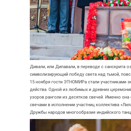
Дивали, или Дипавали, в переводе с санскрита о
символизирующий победу света над тьмой, повс
15 ноября гости ЭТНОМИРа стали участниками э
действа. Одной из любимых и древних церемони
узоров ранголи из десятков свечей. Именно она
свечами в исполнении участниц коллектива «Ли
Дружбы народов многообразие индийского танца