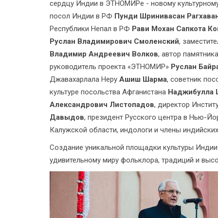
сердцу Индии в ЭТНОМИРе - новому культурному
посол Индии в РФ
Пунди Шринивасан Рагхава
Республики Непал в РФ
Рави Мохан Сапкота Ко
Руслан Владимирович Смоленский
, заместит
Владимир Андреевич Волков
, автор памятник
руководитель проекта «ЭТНОМИР»
Руслан Байр
Джавахарлала Неру
Ашиш Шарма
, советник по
культуре посольства Афганистана
Наджибулла 
Александрович Листопадов
, директор Инсти
Давыдов
, президент Русского центра в Нью-Й
Калужской области, индологи и члены индийски
Создание уникальной площадки культуры Индии 
удивительному миру фольклора, традиций и выс