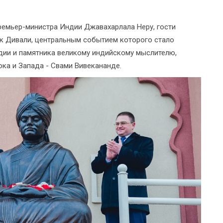
премьер-министра Индии Джавахарлала Неру, гости
к Дивали, центральным событием которого стало
дии и памятника великому индийскому мыслителю,
ка и Запада - Свами Вивекананде.