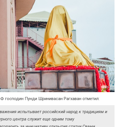
РФ господин Пунди Шринивасан Рагхаван отметил:
уважения испытывает российский народ к традициям и
урного центра служит еще одним тому
агодарить за инициативу открытия статуи Свами