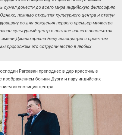
нь сумел донести до всего мира индийскую философию
. Однако, помимо открытия культурного центра и статуи
одовщину со дня рождения первого премьер-министра
азван культурный центр в составе нашего посольства.
ра имени Джавахарлала Неру ассоциация с проектом
мы продолжим это сотрудничество в любых
господин Рагхаван преподнес в дар красочные
с изображением богини Дурги и пару индийских
ением экспозиции центра.