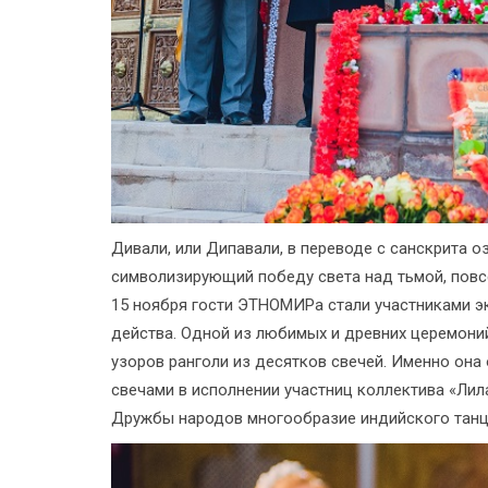
Дивали, или Дипавали, в переводе с санскрита о
символизирующий победу света над тьмой, повс
15 ноября гости ЭТНОМИРа стали участниками э
действа. Одной из любимых и древних церемони
узоров ранголи из десятков свечей. Именно она
свечами в исполнении участниц коллектива «Ли
Дружбы народов многообразие индийского танца