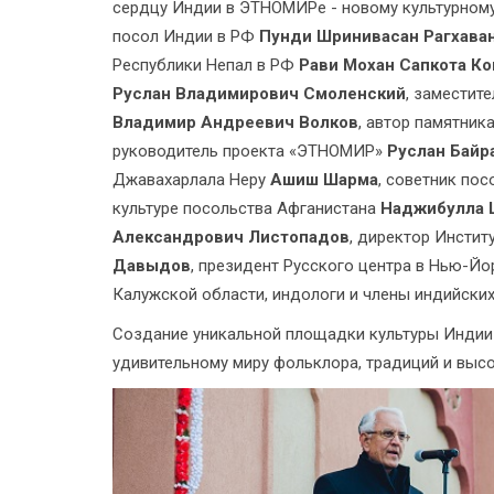
сердцу Индии в ЭТНОМИРе - новому культурному
посол Индии в РФ
Пунди Шринивасан Рагхава
Республики Непал в РФ
Рави Мохан Сапкота Ко
Руслан Владимирович Смоленский
, заместит
Владимир Андреевич Волков
, автор памятник
руководитель проекта «ЭТНОМИР»
Руслан Байр
Джавахарлала Неру
Ашиш Шарма
, советник по
культуре посольства Афганистана
Наджибулла 
Александрович Листопадов
, директор Инсти
Давыдов
, президент Русского центра в Нью-Й
Калужской области, индологи и члены индийски
Создание уникальной площадки культуры Индии 
удивительному миру фольклора, традиций и выс