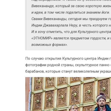
Вивекананде, который за свою короткую жиз
и идеи, в том числе поделиться знанием йоги
Свами Вивекананды, сегодня мы празднуем г
Индии Джавахарлала Неру, в честь которого н
И я хочу отметить, что для Культурного цент
«ЭТНОМИР» является предметом гордости, и 
возможных формах».
По случаю открытия Культурного центра Индии 
фотографии родной страны, скульптурное панно 
барабанов, которые станут великолепным украш