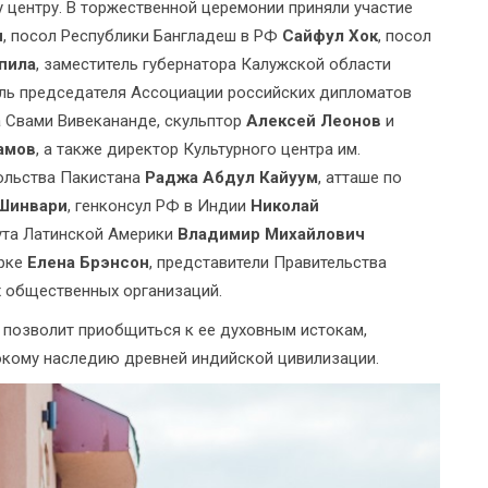
 центру. В торжественной церемонии приняли участие
н
, посол Республики Бангладеш в РФ
Сайфул Хок
, посол
пила
, заместитель губернатора Калужской области
ель председателя Ассоциации российских дипломатов
а Свами Вивекананде, скульптор
Алексей Леонов
и
амов
, а также директор Культурного центра им.
сольства Пакистана
Раджа Абдул Кайуум
, атташе по
Шинвари
, генконсул РФ в Индии
Николай
тута Латинской Америки
Владимир Михайлович
орке
Елена Брэнсон
, представители Правительства
х общественных организаций.
позволит приобщиться к ее духовным истокам,
окому наследию древней индийской цивилизации.