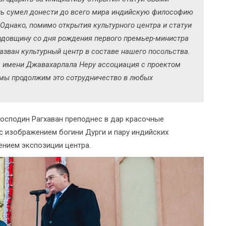
нь сумел донести до всего мира индийскую философию
. Однако, помимо открытия культурного центра и статуи
одовщину со дня рождения первого премьер-министра
азван культурный центр в составе нашего посольства.
ра имени Джавахарлала Неру ассоциация с проектом
мы продолжим это сотрудничество в любых
господин Рагхаван преподнес в дар красочные
с изображением богини Дурги и пару индийских
ением экспозиции центра.