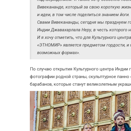
Вивекананде, который за свою короткую жиз
и идеи, в том числе поделиться знанием йоги
Свами Вивекананды, сегодня мы празднуем г
Индии Джавахарлала Неру, в честь которого н
И я хочу отметить, что для Культурного цент
«ЭТНОМИР» является предметом гордости, и 
возможных формах».
По случаю открытия Культурного центра Индии 
фотографии родной страны, скульптурное панно 
барабанов, которые станут великолепным украш