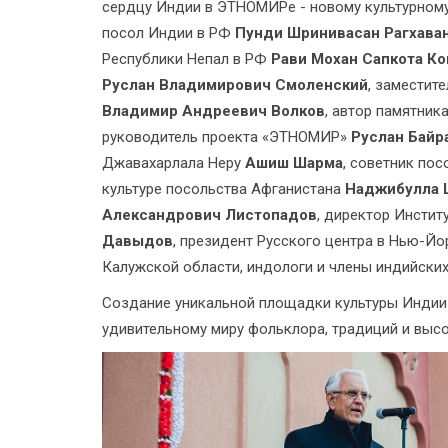
сердцу Индии в ЭТНОМИРе - новому культурному
посол Индии в РФ
Пунди Шринивасан Рагхава
Республики Непал в РФ
Рави Мохан Сапкота Ко
Руслан Владимирович Смоленский
, заместит
Владимир Андреевич Волков
, автор памятник
руководитель проекта «ЭТНОМИР»
Руслан Байр
Джавахарлала Неру
Ашиш Шарма
, советник по
культуре посольства Афганистана
Наджибулла 
Александрович Листопадов
, директор Инсти
Давыдов
, президент Русского центра в Нью-Й
Калужской области, индологи и члены индийски
Создание уникальной площадки культуры Индии 
удивительному миру фольклора, традиций и выс