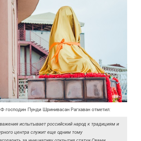
РФ господин Пунди Шринивасан Рагхаван отметил:
уважения испытывает российский народ к традициям и
урного центра служит еще одним тому
агодарить за инициативу открытия статуи Свами