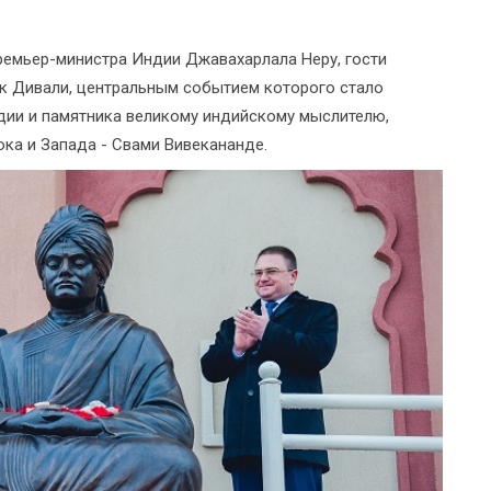
премьер-министра Индии Джавахарлала Неру, гости
к Дивали, центральным событием которого стало
дии и памятника великому индийскому мыслителю,
ка и Запада - Свами Вивекананде.