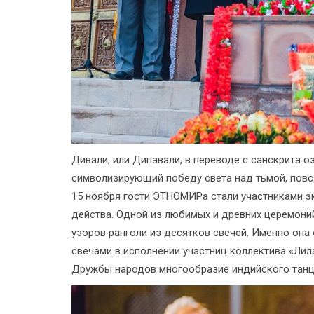
Дивали, или Дипавали, в переводе с санскрита о
символизирующий победу света над тьмой, повс
15 ноября гости ЭТНОМИРа стали участниками э
действа. Одной из любимых и древних церемони
узоров ранголи из десятков свечей. Именно она
свечами в исполнении участниц коллектива «Ли
Дружбы народов многообразие индийского танца