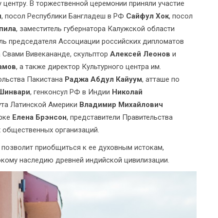
 центру. В торжественной церемонии приняли участие
н
, посол Республики Бангладеш в РФ
Сайфул Хок
, посол
пила
, заместитель губернатора Калужской области
ель председателя Ассоциации российских дипломатов
а Свами Вивекананде, скульптор
Алексей Леонов
и
амов
, а также директор Культурного центра им.
сольства Пакистана
Раджа Абдул Кайуум
, атташе по
Шинвари
, генконсул РФ в Индии
Николай
тута Латинской Америки
Владимир Михайлович
орке
Елена Брэнсон
, представители Правительства
х общественных организаций.
позволит приобщиться к ее духовным истокам,
окому наследию древней индийской цивилизации.