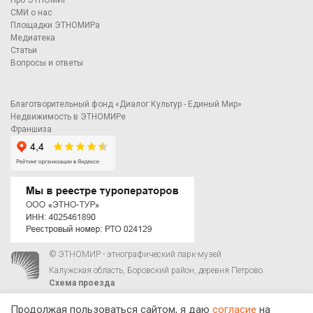
СМИ о нас
Площадки ЭТНОМИРа
Медиатека
Статьи
Вопросы и ответы
Благотворительный фонд «Диалог Культур - Единый Мир»
Недвижимость в ЭТНОМИРе
Франшиза
© ЭТНОМИР - этнографический парк-музей
Калужская область, Боровский район, деревня Петрово.
Схема проезда
00
00
С 9
до 21
ежедневно:
+7 495 023-81-81
,
zakaz@ethnomir.ru
Продолжая пользоваться сайтом, я даю
согласие
на