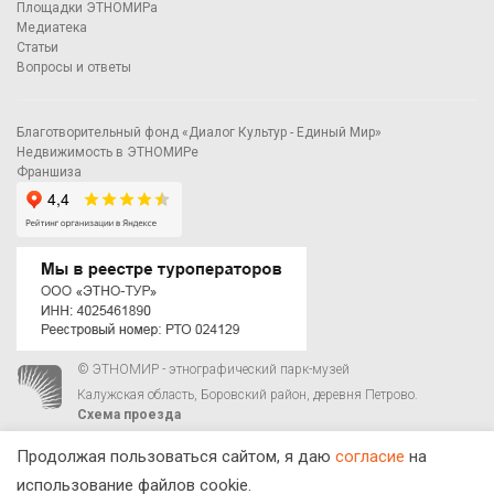
Площадки ЭТНОМИРа
Медиатека
Статьи
Вопросы и ответы
Благотворительный фонд «Диалог Культур - Единый Мир»
Недвижимость в ЭТНОМИРе
Франшиза
© ЭТНОМИР - этнографический парк-музей
Калужская область, Боровский район, деревня Петрово.
Схема проезда
00
00
С 9
до 21
ежедневно:
+7 495 023-81-81
,
zakaz@ethnomir.ru
Продолжая пользоваться сайтом, я даю
согласие
на
использование файлов cookie.