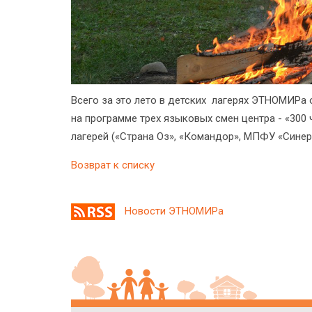
Всего за это лето в детских лагерях ЭТНОМИРа о
на программе трех языковых смен центра - «300 
лагерей («Страна Оз», «Командор», МПФУ «Синерг
Возврат к списку
Новости ЭТНОМИРа