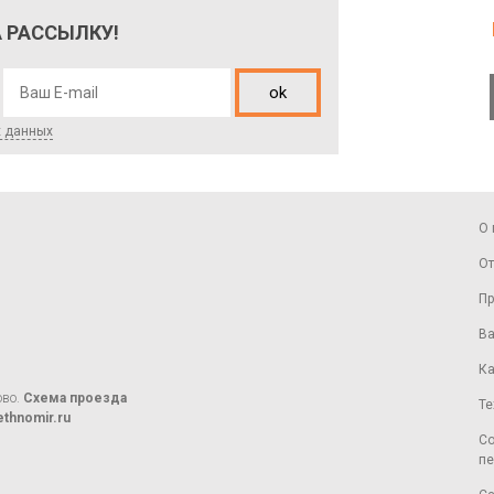
 РАССЫЛКУ!
ok
х данных
О 
От
Пр
Ва
Ка
ово.
Схема проезда
Те
thnomir.ru
Со
пе