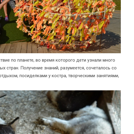
вие по планете, во время которого дети узнали много
ых стран. Получение знаний, разумеется, сочеталось со
отдыхом, посиделками у костра, творческими занятиями,