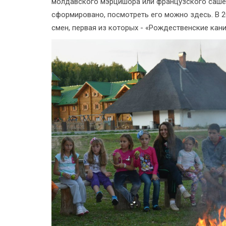
молдавского мэрцишора или французского саше.
сформировано, посмотреть его можно здесь. В 
смен, первая из которых - «Рождественские каник