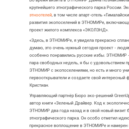
крупнейшего этнографического парка России. Э
этноотелей
, в том числе апарт-отель «Гималайск
развития экопоселений в ЭТНОМИРе, включающих
проект жилого комплекса «ЭКОЛЭНД».
«Здесь, в ЭТНОМИРе, я увидела прекрасно сплан
думаю, это очень нужный сегодня проект - людя
особенно понравились русские избы. ЭТНОМИР -
пара свободных недель, я бы с удовольствием п
ЭТНОМИР с экопоселениями, но есть и много уни
первооткрыватели и создаете свой интересный 
Кристиан.
Управляющий партнёр Бюро эко-решений GreenUp,
автор книги «Зеленый Драйвер. Код к экологичн
ЭТНОМИР два года назад и в свой новый визит 
этнографического парка. Он особо отметил иде
прекрасное воплощение в ЭТНОМИРе и намерен и