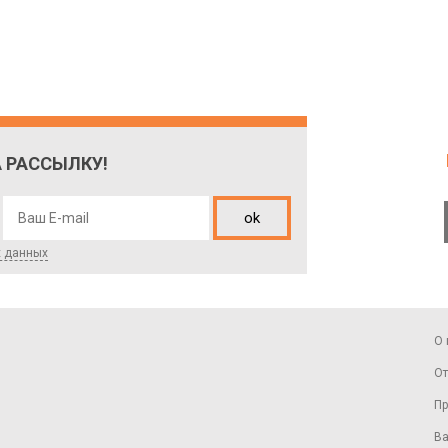
 РАССЫЛКУ!
ok
х данных
О 
От
Пр
Ва