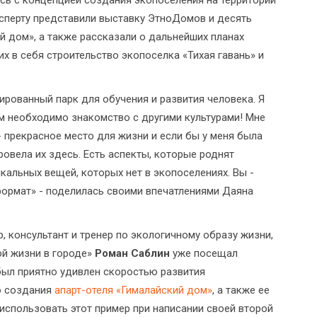
ксперту представили выставку ЭтноДомов и десять
ий дом», а также рассказали о дальнейших планах
 в себя строительство экопоселка «Тихая гавань» и
ированный парк для обучения и развития человека. Я
м необходимо знакомство с другими культурами! Мне
 прекрасное место для жизни и если бы у меня была
ровела их здесь. Есть аспекты, которые роднят
кальных вещей, которых нет в экопоселениях. Вы -
формат» - поделилась своими впечатлениями Даяна
 консультант и тренер по экологичному образу жизни,
ой жизни в городе»
Роман Саблин
уже посещал
был приятно удивлен скоростью развития
ю создания
апарт-отеля «Гималайский дом»
, а также ее
спользовать этот пример при написании своей второй